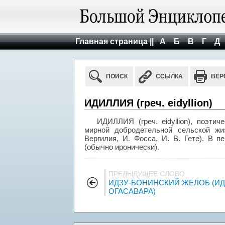
Главная страница ||
А
Б
В
Г
Д
ПОИСК
ССЫЛКА
ВЕР
ИДИЛЛИЯ (греч. eidyllion)
ИДИЛЛИЯ (греч. eidyllion), поэтич
мирной добродетельной сельской жи
Вергилия, И. Фосса, И. В. Гете). В 
(обычно иронически).
ПРЕДЫДУЩЕЕ СЛОВО
ИДЗУ-БОНИНСКИЙ ЖЕЛОБ (ИД
ОГАСАВАРА)