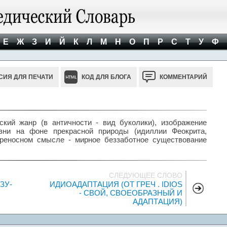
Е
Ж
З
И
Й
К
Л
М
Н
О
П
Р
С
Т
У
Ф
СИЯ ДЛЯ ПЕЧАТИ
КОД ДЛЯ БЛОГА
КОММЕНТАРИЙ
еский жанр (в античности - вид буколики), изображение
зни на фоне прекрасной природы (идиллии Феокрита,
переносном смысле - мирное беззаботное существование
СЛЕДУЮЩЕЕ СЛОВО
ЗУ-
ИДИОАДАПТАЦИЯ (ОТ ГРЕЧ . IDIOS
- СВОЙ, СВОЕОБРАЗНЫЙ И
АДАПТАЦИЯ)