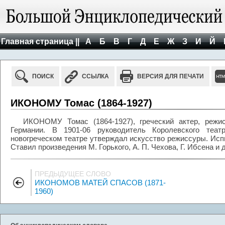
Главная страница ||
А
Б
В
Г
Д
Е
Ж
З
И
Й
ПОИСК
ССЫЛКА
ВЕРСИЯ ДЛЯ ПЕЧАТИ
ИКОНОМУ Томас (1864-1927)
ИКОНОМУ Томас (1864-1927), греческий актер, режис
Германии. В 1901-06 руководитель Королевского теа
новогреческом театре утверждал искусство режиссуры. Исп
Ставил произведения М. Горького, А. П. Чехова, Г. Ибсена и д
ПРЕДЫДУЩЕЕ СЛОВО
ИКОНОМОВ МАТЕЙ СПАСОВ (1871-
1960)