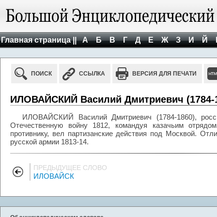
Главная страница ||
А
Б
В
Г
Д
Е
Ж
З
И
Й
ПОИСК
ССЫЛКА
ВЕРСИЯ ДЛЯ ПЕЧАТИ
ИЛОВАЙСКИЙ Василий Дмитриевич (1784-1
ИЛОВАЙСКИЙ Василий Дмитриевич (1784-1860), россий
Отечественную войну 1812, командуя казачьим отрядом
противнику, вел партизанские действия под Москвой. Отл
русской армии 1813-14.
ПРЕДЫДУЩЕЕ СЛОВО
ИЛОВАЙСК