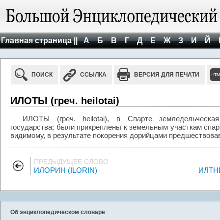
Главная страница ||
А
Б
В
Г
Д
Е
Ж
З
И
Й
ПОИСК
ССЫЛКА
ВЕРСИЯ ДЛЯ ПЕЧАТИ
ИЛОТЫ (греч. heilotai)
ИЛОТЫ (греч. heilotai), в Спарте земледельческа
государства; были прикреплены к земельным участкам спарт
видимому, в результате покорения дорийцами предшествова
ПРЕДЫДУЩЕЕ СЛОВО
ИЛОРИН (ILORIN)
ИЛТНЕ
Об энциклопедическом словаре