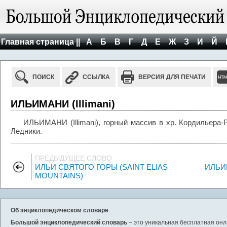
Главная страница ||
А
Б
В
Г
Д
Е
Ж
З
И
Й
ПОИСК
ССЫЛКА
ВЕРСИЯ ДЛЯ ПЕЧАТИ
ИЛЬИМАНИ (Illimani)
ИЛЬИМАНИ (Illimani), горный массив в хр. Кордильера-
Ледники.
ПРЕДЫДУЩЕЕ СЛОВО
ИЛЬИ СВЯТОГО ГОРЫ (SAINT ELIAS
ИЛЬИ
MOUNTAINS)
Об энциклопедическом словаре
Большой энциклопедический словарь
– это уникальная бесплатная онл