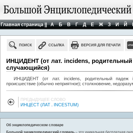
Главная страница ||
А
Б
В
Г
Д
Е
Ж
З
И
Й
ПОИСК
ССЫЛКА
ВЕРСИЯ ДЛЯ ПЕЧАТИ
ИНЦИДЕНТ (от лат. incidens, родительный п
случающийся)
ИНЦИДЕНТ (от лат. incidens, родительный падеж in
происшествие (обычно неприятное); столкновение, недоразу
ПРЕДЫДУЩЕЕ СЛОВО
ИНЦЕСТ (ЛАТ . INCESTUM)
Об энциклопедическом словаре
Большой энциклопедический словарь
– это уникальная бесплатная онл