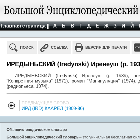
Главная страница ||
А
Б
В
Г
Д
Е
Ж
З
И
Й
ПОИСК
ССЫЛКА
ВЕРСИЯ ДЛЯ ПЕЧАТИ
ИРЕДЫНЬСКИЙ (Iredynski) Иренеуш (р. 193
ИРЕДЫНЬСКИЙ (Iredynski) Иренеуш (р. 1939), пол
"Конкретная музыка" (1971), роман "Манипуляция" (1974), 
(радиопьеса, 1974).
ПРЕДЫДУЩЕЕ СЛОВО
ИРД (IRD) КААРЕЛ (1909-86)
Об энциклопедическом словаре
Большой энциклопедический словарь
– это уникальная бесплатная онл