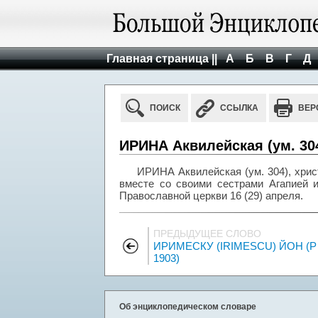
Главная страница ||
А
Б
В
Г
Д
ПОИСК
ССЫЛКА
ВЕР
ИРИНА Аквилейская (ум. 30
ИРИНА Аквилейская (ум. 304), хрис
вместе со своими сестрами Агапией и
Православной церкви 16 (29) апреля.
ПРЕДЫДУЩЕЕ СЛОВО
ИРИМЕСКУ (IRIMESCU) ЙОН (Р 
1903)
Об энциклопедическом словаре