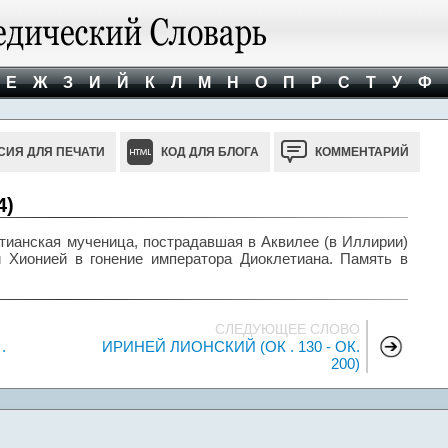
Е
Ж
З
И
Й
К
Л
М
Н
О
П
Р
С
Т
У
Ф
СИЯ ДЛЯ ПЕЧАТИ
КОД ДЛЯ БЛОГА
КОММЕНТАРИЙ
4)
тианская мученица, пострадавшая в Аквилее (в Иллирии)
 Хионией в гонение императора Диоклетиана. Память в
СЛЕДУЮЩЕЕ СЛОВО
.
ИРИНЕЙ ЛИОНСКИЙ (ОК . 130 - ОК.
200)