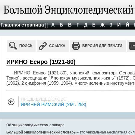
Главная страница ||
А
Б
В
Г
Д
Е
Ж
З
И
Й
ПОИСК
ССЫЛКА
ВЕРСИЯ ДЛЯ ПЕЧАТИ
ИРИНО Есиро (1921-80)
ИРИНО Есиро (1921-80), японский композитор. Основа
Токио), ассоциации "Японская музыкальная жизнь" (1972). О
(1962), 2 симфония (1959, 1964), многочисленные инструмен
ПРЕДЫДУЩЕЕ СЛОВО
ИРИНЕЙ РИМСКИЙ (УМ . 258)
Об энциклопедическом словаре
Большой энциклопедический словарь
– это уникальная бесплатная онл