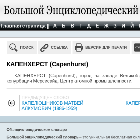
Главная страница ||
А
Б
В
Г
Д
Е
Ж
З
И
Й
ПОИСК
ССЫЛКА
ВЕРСИЯ ДЛЯ ПЕЧАТИ
КАПЕНХЕРСТ (Capenhurst)
КАПЕНХЕРСТ (Capenhurst), город на западе Великобр
конурбации Мерсисайд. Центр атомной промышленности.
ПРЕДЫДУЩЕЕ СЛОВО
КАПЕЛЮШНИКОВ МАТВЕЙ
КАПЕР
АЛКУМОВИЧ (1886-1959)
Об энциклопедическом словаре
Большой энциклопедический словарь
– это уникальная бесплатная онл