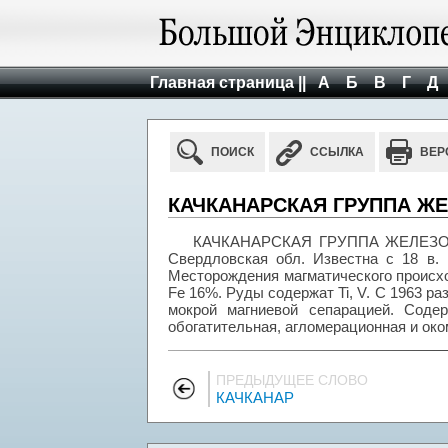
Главная страница ||
А
Б
В
Г
Д
ПОИСК
ССЫЛКА
ВЕР
КАЧКАНАРСКАЯ ГРУППА 
КАЧКАНАРСКАЯ ГРУППА ЖЕЛЕЗОР
Свердловская обл. Известна с 18 в. 
Месторождения магматического происхо
Fe 16%. Руды содержат Ti, V. С 1963 р
мокрой магниевой сепарацией. Соде
обогатительная, агломерационная и ок
ПРЕДЫДУЩЕЕ СЛОВО
КАЧКАНАР