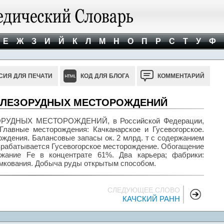
Е
Ж
З
И
Й
К
Л
М
Н
О
П
Р
С
Т
У
Ф
СИЯ ДЛЯ ПЕЧАТИ
КОД ДЛЯ БЛОГА
КОММЕНТАРИЙ
ЖЕЛЕЗОРУДНЫХ МЕСТОРОЖДЕНИЙ
УДНЫХ МЕСТОРОЖДЕНИЙ, в Российской Федерации,
Главные месторождения: Качканарское и Гусевогорское.
ждения. Балансовые запасы ок. 2 млрд. т с содержанием
азрабатывается Гусевогорское месторождение. Обогащение
ржание Fe в концентрате 61%. Два карьера; фабрики:
омкования. Добыча руды открытым способом.
СЛЕДУЮЩЕЕ СЛОВО
КАЧСКИЙ РАНН