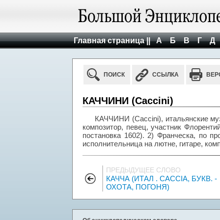
Главная страница ||
А
Б
В
Г
Д
ПОИСК
ССЫЛКА
ВЕР
КАЧЧИНИ (Caccini)
КАЧЧИНИ (Caccini), итальянские муз
композитор, певец, участник Флорентий
постановка 1602). 2) Франческа, по пр
исполнительница на лютне, гитаре, ком
ПРЕДЫДУЩЕЕ СЛОВО
КАЧЧА (ИТАЛ . CACCIA, БУКВ. -
ОХОТА, ПОГОНЯ)