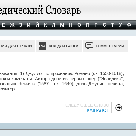
Е
Ж
З
И
Й
К
Л
М
Н
О
П
Р
С
Т
У
Ф
СИЯ ДЛЯ ПЕЧАТИ
КОД ДЛЯ БЛОГА
КОММЕНТАРИЙ
ыканты. 1) Джулио, по прозванию Романо (ок. 1550-1618),
ской камераты. Автор одной из первых опер ("Эвридика",
озванию Чеккина (1587 - ок. 1640), дочь Джулио, певица,
позитор.
СЛЕДУЮЩЕЕ СЛОВО
КАШАЛОТ