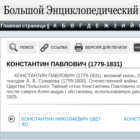
Главная страница ||
А
Б
В
Г
Д
Е
Ж
З
И
Й
ПОИСК
ССЫЛКА
ВЕРСИЯ ДЛЯ ПЕЧАТИ
КОНСТАНТИН ПАВЛОВИЧ (1779-1831)
КОНСТАНТИН ПАВЛОВИЧ (1779-1831), великий князь, 2-
походов А. В. Суворова (1799-1800), Отечественной войны
Царства Польского. Тайный отказ Константина Павловича о
после смерти Александра I обстановку, использованную де
1825.
ПРЕДЫДУЩЕЕ СЛОВО
КОНСТАНТИН НИКОЛАЕВИЧ (1827-
КОНСТ
92)