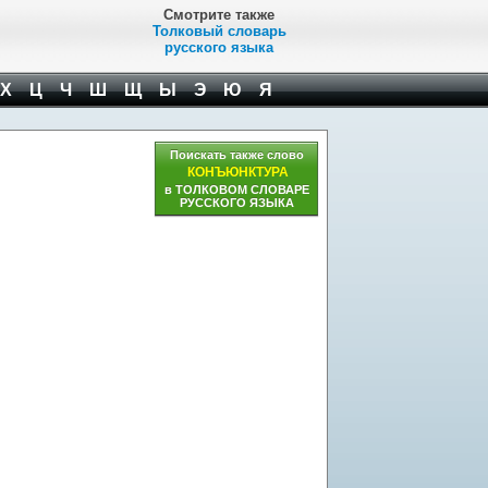
Смотрите также
Толковый словарь
русского языка
Х
Ц
Ч
Ш
Щ
Ы
Э
Ю
Я
Поискать также слово
КОНЪЮНКТУРА
в ТОЛКОВОМ СЛОВАРЕ
РУССКОГО ЯЗЫКА