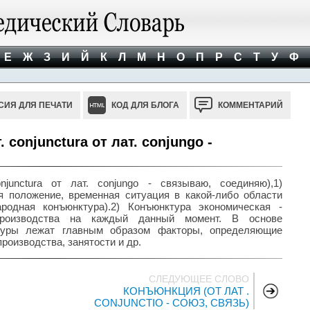
Е
Ж
З
И
Й
К
Л
М
Н
О
П
Р
С
Т
У
Ф
СИЯ ДЛЯ ПЕЧАТИ
КОД ДЛЯ БЛОГА
КОММЕНТАРИЙ
conjunctura от лат. conjungo -
junctura от лат. conjungo - связываю, соединяю),1)
 положение, временная ситуация в какой-либо области
родная конъюнктура).2) Конъюнктура экономическая -
производства на каждый данный момент. В основе
туры лежат главным образом факторы, определяющие
роизводства, занятости и др.
СЛЕДУЮЩЕЕ СЛОВО
КОНЪЮНКЦИЯ (ОТ ЛАТ .
CONJUNCTIO - СОЮЗ, СВЯЗЬ)