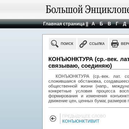
Главная страница ||
А
Б
В
Г
Д
ПОИСК
ССЫЛКА
ВЕР
КОНЪЮНКТУРА (ср.-век. лат. 
связываю, соединяю)
КОНЪЮНКТУРА (ср.-век. лат. con
сложившаяся обстановка, создавшееся
общественной жизни (напр., междуна
конкретные условия процесса вос
формирования и изменения конъюнк
движение цен, ценных бумаг, размеров п
ПРЕДЫДУЩЕЕ СЛОВО
КОНЪЮНКТИВИТ