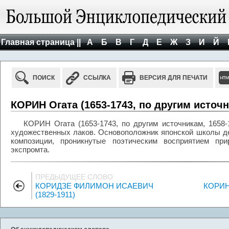
Главная страница ||
А
Б
В
Г
Д
Е
Ж
З
И
Й
ПОИСК
ССЫЛКА
ВЕРСИЯ ДЛЯ ПЕЧАТИ
КОРИН Огата (1653-1743, по другим источн
КОРИН Огата (1653-1743, по другим источникам, 1658-
художественных лаков. Основоположник японской школы д
композиции, проникнутые поэтическим восприятием пр
экспромта.
ПРЕДЫДУЩЕЕ СЛОВО
КОРИДЗЕ ФИЛИМОН ИСАЕВИЧ
КОРИН
(1829-1911)