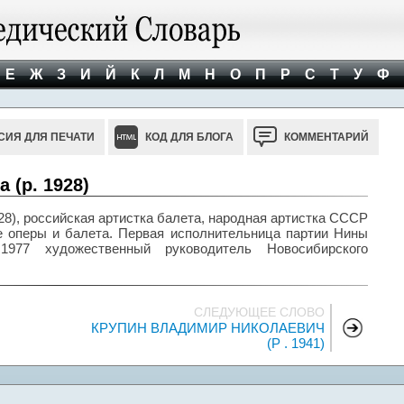
Е
Ж
З
И
Й
К
Л
М
Н
О
П
Р
С
Т
У
Ф
СИЯ ДЛЯ ПЕЧАТИ
КОД ДЛЯ БЛОГА
КОММЕНТАРИЙ
(р. 1928)
), российская артистка балета, народная артистка СССР
ре оперы и балета. Первая исполнительница партии Нины
1977 художественный руководитель Новосибирского
СЛЕДУЮЩЕЕ СЛОВО
КРУПИН ВЛАДИМИР НИКОЛАЕВИЧ
(Р . 1941)