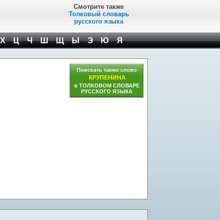
Смотрите также
Толковый словарь
русского языка
Х
Ц
Ч
Ш
Щ
Ы
Э
Ю
Я
Поискать также слово
КРУПЕНИНА
в ТОЛКОВОМ СЛОВАРЕ
РУССКОГО ЯЗЫКА