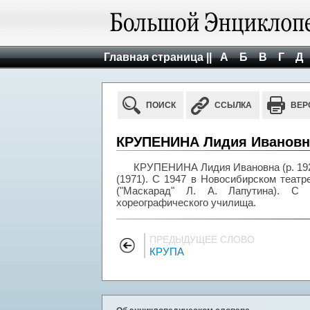
Главная страница ||
А
Б
В
Г
Д
ПОИСК
ССЫЛКА
ВЕР
КРУПЕНИНА Лидия Ивановна 
КРУПЕНИНА Лидия Ивановна (р. 1928
(1971). С 1947 в Новосибирском теат
("Маскарад" Л. А. Лапутина). С 
хореографического училища.
ПРЕДЫДУЩЕЕ СЛОВО
КРУПА