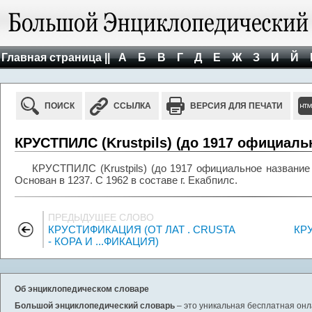
Главная страница ||
А
Б
В
Г
Д
Е
Ж
З
И
Й
ПОИСК
ССЫЛКА
ВЕРСИЯ ДЛЯ ПЕЧАТИ
КРУСТПИЛС (Krustpils) (до 1917 официаль
КРУСТПИЛС (Krustpils) (до 1917 официальное название 
Основан в 1237. С 1962 в составе г. Екабпилс.
ПРЕДЫДУЩЕЕ СЛОВО
КРУСТИФИКАЦИЯ (ОТ ЛАТ . CRUSTA
КР
- КОРА И ...ФИКАЦИЯ)
Об энциклопедическом словаре
Большой энциклопедический словарь
– это уникальная бесплатная онл