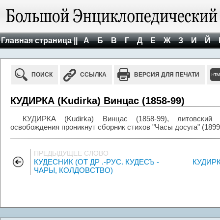
Главная страница ||
А
Б
В
Г
Д
Е
Ж
З
И
Й
ПОИСК
ССЫЛКА
ВЕРСИЯ ДЛЯ ПЕЧАТИ
КУДИРКА (Kudirka) Винцас (1858-99)
КУДИРКА (Kudirka) Винцас (1858-99), литовский 
освобождения проникнут сборник стихов "Часы досуга" (1899
ПРЕДЫДУЩЕЕ СЛОВО
КУДЕСНИК (ОТ ДР .-РУС. КУДЕСЪ -
КУДИР
ЧАРЫ, КОЛДОВСТВО)