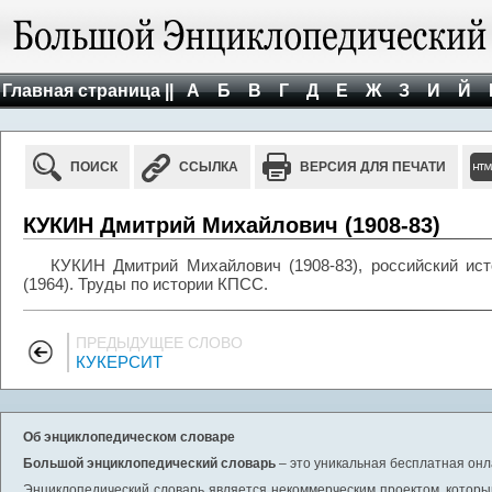
Главная страница ||
А
Б
В
Г
Д
Е
Ж
З
И
Й
ПОИСК
ССЫЛКА
ВЕРСИЯ ДЛЯ ПЕЧАТИ
КУКИН Дмитрий Михайлович (1908-83)
КУКИН Дмитрий Михайлович (1908-83), российский ис
(1964). Труды по истории КПСС.
ПРЕДЫДУЩЕЕ СЛОВО
КУКЕРСИТ
Об энциклопедическом словаре
Большой энциклопедический словарь
– это уникальная бесплатная онл
Энциклопедический словарь является некоммерческим проектом, которы