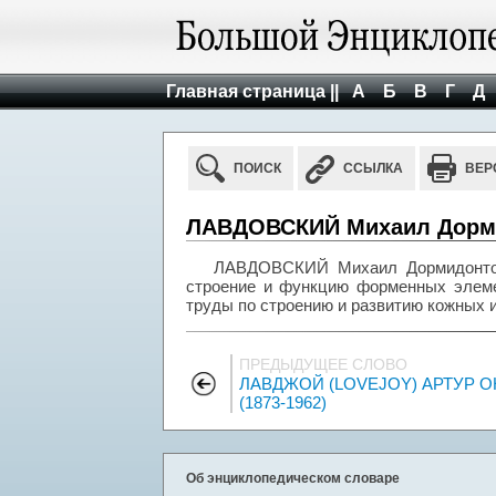
Главная страница ||
А
Б
В
Г
Д
ПОИСК
ССЫЛКА
ВЕР
ЛАВДОВСКИЙ Михаил Дормид
ЛАВДОВСКИЙ Михаил Дормидонтович
строение и функцию форменных элемен
труды по строению и развитию кожных 
ПРЕДЫДУЩЕЕ СЛОВО
ЛАВДЖОЙ (LOVEJOY) АРТУР 
(1873-1962)
Об энциклопедическом словаре