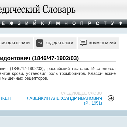
Е
Ж
З
И
Й
К
Л
М
Н
О
П
Р
С
Т
У
Ф
СИЯ ДЛЯ ПЕЧАТИ
КОД ДЛЯ БЛОГА
КОММЕНТАРИЙ
онтович (1846/47-1902/03)
 (1846/47-1902/03), российский гистолог. Исследовал
тов крови, установил роль тромбоцитов. Классические
и мышечных рецепторов.
СЛЕДУЮЩЕЕ СЛОВО
ОНКЕН
ЛАВЕЙКИН АЛЕКСАНДР ИВАНОВИЧ
(Р . 1951)