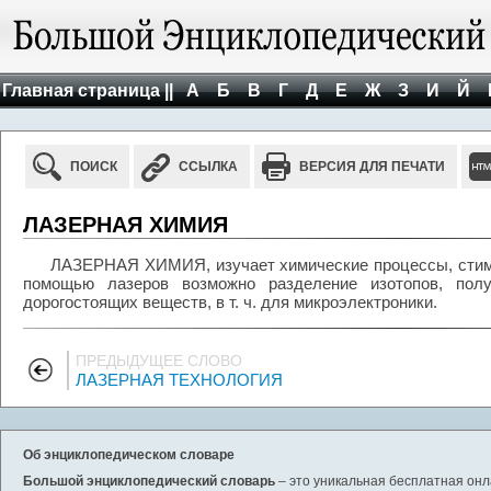
Главная страница ||
А
Б
В
Г
Д
Е
Ж
З
И
Й
ПОИСК
ССЫЛКА
ВЕРСИЯ ДЛЯ ПЕЧАТИ
ЛАЗЕРНАЯ ХИМИЯ
ЛАЗЕРНАЯ ХИМИЯ, изучает химические процессы, стим
помощью лазеров возможно разделение изотопов, пол
дорогостоящих веществ, в т. ч. для микроэлектроники.
ПРЕДЫДУЩЕЕ СЛОВО
ЛАЗЕРНАЯ ТЕХНОЛОГИЯ
Об энциклопедическом словаре
Большой энциклопедический словарь
– это уникальная бесплатная онл