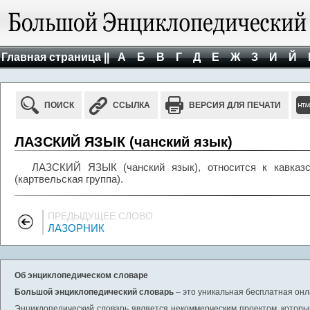
Главная страница ||
А
Б
В
Г
Д
Е
Ж
З
И
Й
ПОИСК
ССЫЛКА
ВЕРСИЯ ДЛЯ ПЕЧАТИ
ЛАЗСКИЙ ЯЗЫК (чанский язык)
ЛАЗСКИЙ ЯЗЫК (чанский язык), относится к кавказск
(картвельская группа).
ПРЕДЫДУЩЕЕ СЛОВО
ЛАЗОРНИК
Об энциклопедическом словаре
Большой энциклопедический словарь
– это уникальная бесплатная онл
Энциклопедический словарь является некоммерческим проектом, которы