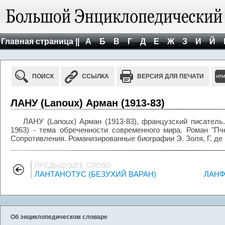
Главная страница ||
А
Б
В
Г
Д
Е
Ж
З
И
Й
ПОИСК
ССЫЛКА
ВЕРСИЯ ДЛЯ ПЕЧАТИ
ЛАНУ (Lanoux) Арман (1913-83)
ЛАНУ (Lanoux) Арман (1913-83), французский писатель.
1963) - тема обреченности современного мира. Роман "П
Сопротивления. Романизированные биографии Э. Золя, Г. де
ПРЕДЫДУЩЕЕ СЛОВО
ЛАНТАНОТУС (БЕЗУХИЙ ВАРАН)
ЛАНФР
Об энциклопедическом словаре