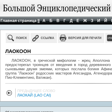
Главная страница ||
А
Б
В
Г
Д
Е
Ж
З
И
Й
ПОИСК
ССЫЛКА
ВЕРСИЯ ДЛЯ ПЕЧАТИ
ЛАОКООН
ЛАОКООН, в греческой мифологии - жрец Аполлона 
предостерегал троянцев от введения в город деревянного
сыновьями двумя змеями, которых послала богиня Афина
группа "Лаокоон" родосских мастеров Агесандра, Атенодора 
Пио-Клементино, Ватикан).
ПРЕДЫДУЩЕЕ СЛОВО
ЛАОКАЙ (LAO CAI)