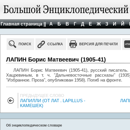
Главная страница ||
А
Б
В
Г
Д
Е
Ж
З
И
Й
ПОИСК
ССЫЛКА
ВЕРСИЯ ДЛЯ ПЕЧАТИ
ЛАПИН Борис Матвеевич (1905-41)
ЛАПИН Борис Матвеевич (1905-41), русский писатель. 
Хацревиным, в т. ч. "Дальневосточные рассказы" (1935
"Избранное. Проза", опубликован 1958). Погиб на фронте.
ПРЕДЫДУЩЕЕ СЛОВО
ЛАПИЛЛИ (ОТ ЛАТ . LAPILLUS -
ЛАП
КАМЕШЕК)
Об энциклопедическом словаре