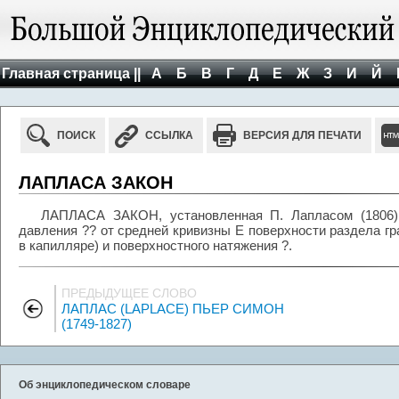
Главная страница ||
А
Б
В
Г
Д
Е
Ж
З
И
Й
ПОИСК
ССЫЛКА
ВЕРСИЯ ДЛЯ ПЕЧАТИ
ЛАПЛАСА ЗАКОН
ЛАПЛАСА ЗАКОН, установленная П. Лапласом (1806) 
давления ?? от средней кривизны E поверхности раздела гр
в капилляре) и поверхностного натяжения ?.
ПРЕДЫДУЩЕЕ СЛОВО
ЛАПЛАС (LAPLACE) ПЬЕР СИМОН
(1749-1827)
Об энциклопедическом словаре