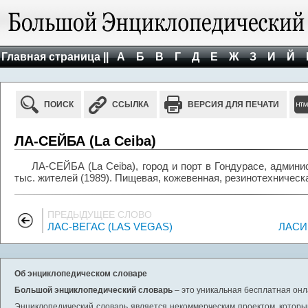
Главная страница ||
А
Б
В
Г
Д
Е
Ж
З
И
Й
ПОИСК
ССЫЛКА
ВЕРСИЯ ДЛЯ ПЕЧАТИ
ЛА-СЕЙБА (La Ceiba)
ЛА-СЕЙБА (La Ceiba), город и порт в Гондурасе, админи
тыс. жителей (1989). Пищевая, кожевенная, резинотехничес
ПРЕДЫДУЩЕЕ СЛОВО
ЛАС-ВЕГАС (LAS VEGAS)
ЛАСИ 
Об энциклопедическом словаре
Большой энциклопедический словарь
– это уникальная бесплатная онл
Энциклопедический словарь является некоммерческим проектом, которы