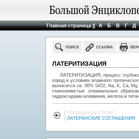
Главная страница ||
А
Б
В
Г
Д
ПОИСК
ССЫЛКА
ВЕР
ЛАТЕРИТИЗАЦИЯ
ЛАТЕРИТИЗАЦИЯ, процесс глубоког
пород в условиях влажного тропическог
выносится св. 90% SiO2, Na, K, Ca, M
глиноземистые элювиальные образован
гидроксидами алюминия, железа и титан
ПРЕДЫДУЩЕЕ СЛОВО
ЛАТЕРАНСКИЕ СОГЛАШЕНИЯ