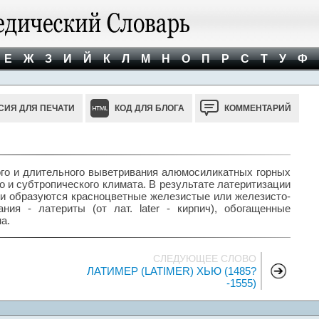
Е
Ж
З
И
Й
К
Л
М
Н
О
П
Р
С
Т
У
Ф
СИЯ ДЛЯ ПЕЧАТИ
КОД ДЛЯ БЛОГА
КОММЕНТАРИЙ
о и длительного выветривания алюмосиликатных горных
о и субтропического климата. В результате латеритизации
g и образуются красноцветные железистые или железисто-
ия - латериты (от лат. later - кирпич), обогащенные
а.
СЛЕДУЮЩЕЕ СЛОВО
ЛАТИМЕР (LATIMER) ХЬЮ (1485?
-1555)