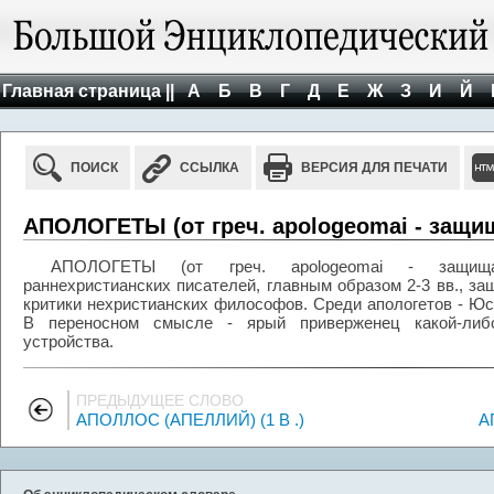
Главная страница ||
А
Б
В
Г
Д
Е
Ж
З
И
Й
ПОИСК
ССЫЛКА
ВЕРСИЯ ДЛЯ ПЕЧАТИ
АПОЛОГЕТЫ (от греч. apologeomai - защи
АПОЛОГЕТЫ (от греч. apologeomai - защищаю)
раннехристианских писателей, главным образом 2-3 вв., з
критики нехристианских философов. Среди апологетов - Юст
В переносном смысле - ярый приверженец какой-либо
устройства.
ПРЕДЫДУЩЕЕ СЛОВО
АПОЛЛОС (АПЕЛЛИЙ) (1 В .)
А