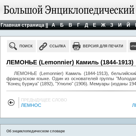
Главная страница ||
А
Б
В
Г
Д
Е
Ж
З
И
Й
ПОИСК
ССЫЛКА
ВЕРСИЯ ДЛЯ ПЕЧАТИ
ЛЕМОНЬЕ (Lemonnier) Камиль (1844-1913)
ЛЕМОНЬЕ (Lemonnier) Камиль (1844-1913), бельгийски
французском языке. Один из основателей группы "Молодая 
"Конец буржуа" (1892), "Улюлю" (1906). Мемуары (изданы 194
ПРЕДЫДУЩЕЕ СЛОВО
ЛЕМНОС
Л
Об энциклопедическом словаре