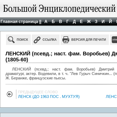
Главная страница ||
А
Б
В
Г
Д
Е
Ж
З
И
Й
ПОИСК
ССЫЛКА
ВЕРСИЯ ДЛЯ ПЕЧАТИ
ЛЕНСКИЙ (псевд.; наст. фам. Воробьев) 
(1805-60)
ЛЕНСКИЙ (псевд.; наст. фам. Воробьев) Дмитрий Т
драматург, актер. Водевили, в т. ч. "Лев Гурыч Синичкин... 
Ж. Беранже, французские пьесы.
ПРЕДЫДУЩЕЕ СЛОВО
ЛЕНСК (ДО 1963 ПОС . МУХТУЯ)
ЛЕНС