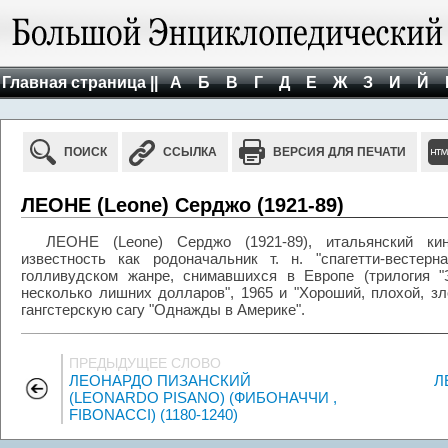
Главная страница ||
А
Б
В
Г
Д
Е
Ж
З
И
Й
ПОИСК
ССЫЛКА
ВЕРСИЯ ДЛЯ ПЕЧАТИ
ЛЕОНЕ (Leone) Серджо (1921-89)
ЛЕОНЕ (Leone) Серджо (1921-89), итальянский ки
известность как родоначальник т. н. "спагетти-вестер
голливудском жанре, снимавшихся в Европе (трилогия "
несколько лишних долларов", 1965 и "Хороший, плохой, зл
гангстерскую сагу "Однажды в Америке".
ПРЕДЫДУЩЕЕ СЛОВО
ЛЕОНАРДО ПИЗАНСКИЙ
Л
(LEONARDO PISANO) (ФИБОНАЧЧИ ,
FIBONACCI) (1180-1240)