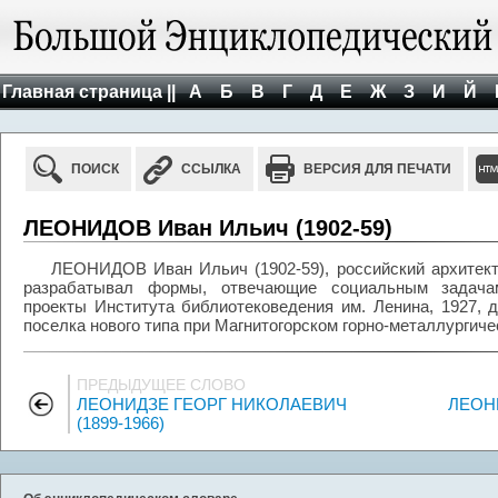
Главная страница ||
А
Б
В
Г
Д
Е
Ж
З
И
Й
ПОИСК
ССЫЛКА
ВЕРСИЯ ДЛЯ ПЕЧАТИ
ЛЕОНИДОВ Иван Ильич (1902-59)
ЛЕОНИДОВ Иван Ильич (1902-59), российский архитект
разрабатывал формы, отвечающие социальным задачам
проекты Института библиотековедения им. Ленина, 1927, д
поселка нового типа при Магнитогорском горно-металлургиче
ПРЕДЫДУЩЕЕ СЛОВО
ЛЕОНИДЗЕ ГЕОРГ НИКОЛАЕВИЧ
ЛЕОН
(1899-1966)