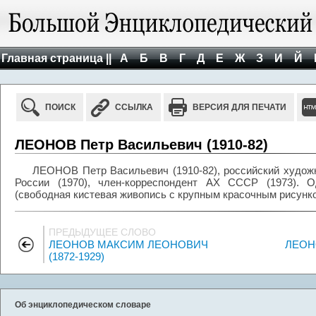
Главная страница ||
А
Б
В
Г
Д
Е
Ж
З
И
Й
ПОИСК
ССЫЛКА
ВЕРСИЯ ДЛЯ ПЕЧАТИ
ЛЕОНОВ Петр Васильевич (1910-82)
ЛЕОНОВ Петр Васильевич (1910-82), российский худож
России (1970), член-корреспондент АХ СССР (1973). 
(свободная кистевая живопись с крупным красочным рисунк
ПРЕДЫДУЩЕЕ СЛОВО
ЛЕОНОВ МАКСИМ ЛЕОНОВИЧ
ЛЕОН
(1872-1929)
Об энциклопедическом словаре