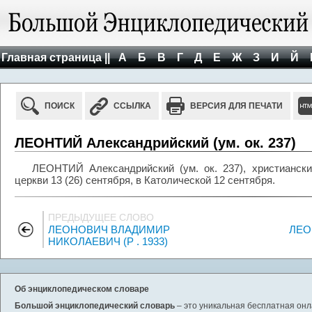
Главная страница ||
А
Б
В
Г
Д
Е
Ж
З
И
Й
ПОИСК
ССЫЛКА
ВЕРСИЯ ДЛЯ ПЕЧАТИ
ЛЕОНТИЙ Александрийский (ум. ок. 237)
ЛЕОНТИЙ Александрийский (ум. ок. 237), христианск
церкви 13 (26) сентября, в Католической 12 сентября.
ПРЕДЫДУЩЕЕ СЛОВО
ЛЕОНОВИЧ ВЛАДИМИР
ЛЕО
НИКОЛАЕВИЧ (Р . 1933)
Об энциклопедическом словаре
Большой энциклопедический словарь
– это уникальная бесплатная онл