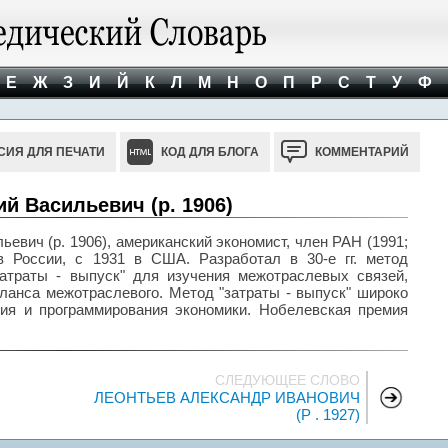
Е
Ж
З
И
Й
К
Л
М
Н
О
П
Р
С
Т
У
Ф
СИЯ ДЛЯ ПЕЧАТИ
КОД ДЛЯ БЛОГА
КОММЕНТАРИЙ
й Васильевич (р. 1906)
евич (р. 1906), американский экономист, член РАН (1991;
в России, с 1931 в США. Разработал в 30-е гг. метод
затраты - выпуск" для изучения межотраслевых связей,
ланса межотраслевого. Метод "затраты - выпуск" широко
ния и программирования экономики. Нобелевская премия
СЛЕДУЮЩЕЕ СЛОВО
ЛЕОНТЬЕВ АЛЕКСАНДР ИВАНОВИЧ
(Р . 1927)