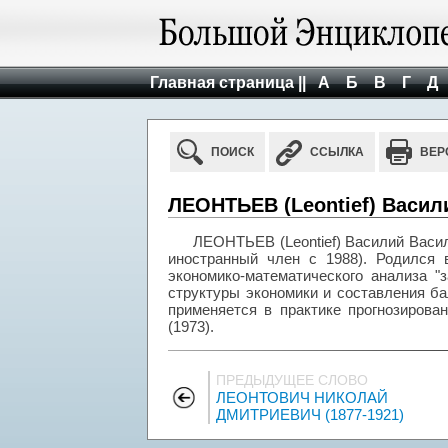
Главная страница ||
А
Б
В
Г
Д
ПОИСК
ССЫЛКА
ВЕР
ЛЕОНТЬЕВ (Leontief) Васили
ЛЕОНТЬЕВ (Leontief) Василий Василь
иностранный член с 1988). Родился 
экономико-математического анализа "
структуры экономики и составления ба
применяется в практике прогнозирова
(1973).
ПРЕДЫДУЩЕЕ СЛОВО
ЛЕОНТОВИЧ НИКОЛАЙ
ДМИТРИЕВИЧ (1877-1921)