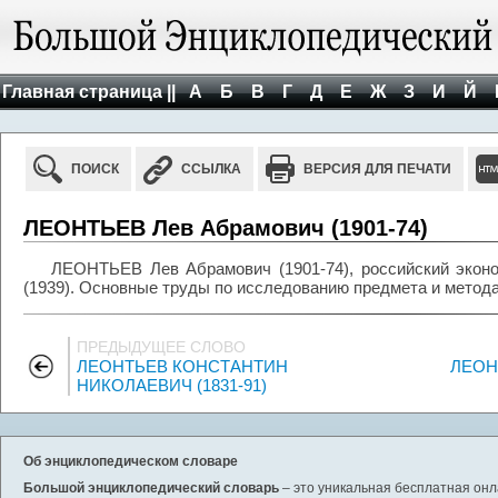
Главная страница ||
А
Б
В
Г
Д
Е
Ж
З
И
Й
ПОИСК
ССЫЛКА
ВЕРСИЯ ДЛЯ ПЕЧАТИ
ЛЕОНТЬЕВ Лев Абрамович (1901-74)
ЛЕОНТЬЕВ Лев Абрамович (1901-74), российский экон
(1939). Основные труды по исследованию предмета и метод
ПРЕДЫДУЩЕЕ СЛОВО
ЛЕОНТЬЕВ КОНСТАНТИН
ЛЕОН
НИКОЛАЕВИЧ (1831-91)
Об энциклопедическом словаре
Большой энциклопедический словарь
– это уникальная бесплатная онл