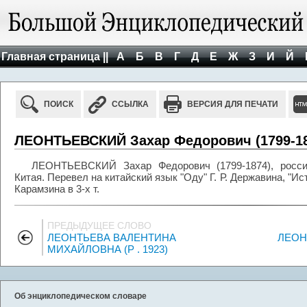
Главная страница ||
А
Б
В
Г
Д
Е
Ж
З
И
Й
ПОИСК
ССЫЛКА
ВЕРСИЯ ДЛЯ ПЕЧАТИ
ЛЕОНТЬЕВСКИЙ Захар Федорович (1799-18
ЛЕОНТЬЕВСКИЙ Захар Федорович (1799-1874), росси
Китая. Перевел на китайский язык "Оду" Г. Р. Державина, "И
Карамзина в 3-х т.
ПРЕДЫДУЩЕЕ СЛОВО
ЛЕОНТЬЕВА ВАЛЕНТИНА
ЛЕОН
МИХАЙЛОВНА (Р . 1923)
Об энциклопедическом словаре