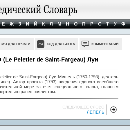
Е
Ж
З
И
Й
К
Л
М
Н
О
П
Р
С
Т
У
Ф
СИЯ ДЛЯ ПЕЧАТИ
КОД ДЛЯ БЛОГА
КОММЕНТАРИЙ
e Peletier de Saint-Fargeau) Луи
ier de Saint-Fargeau) Луи Мишель (1760-1793), деятель
инец. Автор проекта (1793) введения единого всеобщего
ачительной мере за счет специального налога, главным
мертельно ранен роялистом.
СЛЕДУЮЩЕЕ СЛОВО
ЛЕПЕЛЬ