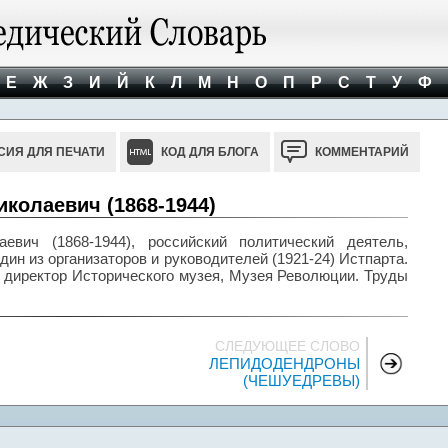
Е
Ж
З
И
Й
К
Л
М
Н
О
П
Р
С
Т
У
Ф
СИЯ ДЛЯ ПЕЧАТИ
КОД ДЛЯ БЛОГА
КОММЕНТАРИЙ
олаевич (1868-1944)
ич (1868-1944), российский политический деятель,
дин из организаторов и руководителей (1921-24) Истпарта.
 директор Исторического музея, Музея Революции. Труды
СЛЕДУЮЩЕЕ СЛОВО
ЛЕПИДОДЕНДРОНЫ
(ЧЕШУЕДРЕВЫ)