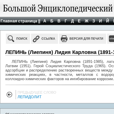
Главная страница ||
А
Б
В
Г
Д
Е
Ж
З
И
Й
ПОИСК
ССЫЛКА
ВЕРСИЯ ДЛЯ ПЕЧАТИ
ЛЕПИНЬ (Лиепиня) Лидия Карловна (1891-
ЛЕПИНЬ (Лиепиня) Лидия Карловна (1891-1985), ла
Латвии (1951). Герой Социалистического Труда (1965). 
адсорбции и распределению растворенных веществ между
химических реакциях, в частности, металлов с водор
коллоидно-химических факторов на ингибирование коррозии.
ПРЕДЫДУЩЕЕ СЛОВО
ЛЕПИДОЛИТ