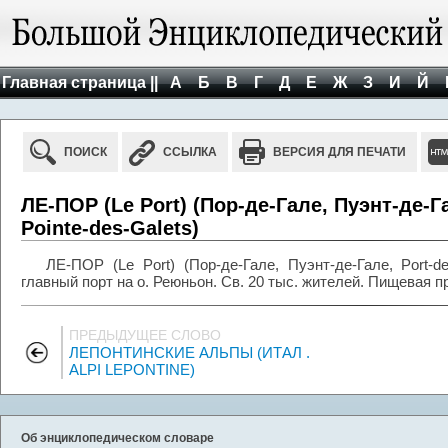
Главная страница ||
А
Б
В
Г
Д
Е
Ж
З
И
Й
ПОИСК
ССЫЛКА
ВЕРСИЯ ДЛЯ ПЕЧАТИ
ЛЕ-ПОР (Le Port) (Пор-де-Гале, Пуэнт-де-Га
Pointe-des-Galets)
ЛЕ-ПОР (Le Port) (Пор-де-Гале, Пуэнт-де-Гале, Port-des
главный порт на о. Реюньон. Св. 20 тыс. жителей. Пищевая 
ПРЕДЫДУЩЕЕ СЛОВО
ЛЕПОНТИНСКИЕ АЛЬПЫ (ИТАЛ .
ALPI LEPONTINE)
Об энциклопедическом словаре