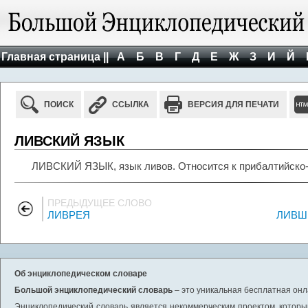
Главная страница ||
А
Б
В
Г
Д
Е
Ж
З
И
Й
ПОИСК
ССЫЛКА
ВЕРСИЯ ДЛЯ ПЕЧАТИ
ЛИВСКИЙ ЯЗЫК
ЛИВСКИЙ ЯЗЫК, язык ливов. Относится к прибалтийско
ПРЕДЫДУЩЕЕ СЛОВО
ЛИВРЕЯ
ЛИВШ
Об энциклопедическом словаре
Большой энциклопедический словарь
– это уникальная бесплатная онл
Энциклопедический словарь является некоммерческим проектом, которы