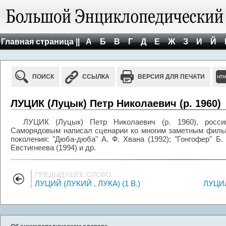
Главная страница ||
А
Б
В
Г
Д
Е
Ж
З
И
Й
ПОИСК
ССЫЛКА
ВЕРСИЯ ДЛЯ ПЕЧАТИ
ЛУЦИК (Луцык) Петр Николаевич (р. 1960)
ЛУЦИК (Луцык) Петр Николаевич (р. 1960), росси
Саморядовым написал сценарии ко многим заметным филь
поколения: "Дюба-дюба" А. Ф. Хвана (1992); "Гонгофер" Б. 
Евстигнеева (1994) и др.
ПРЕДЫДУЩЕЕ СЛОВО
ЛУЦИЙ (ЛУКИЙ , ЛУКА) (1 В.)
ЛУЦИЛ