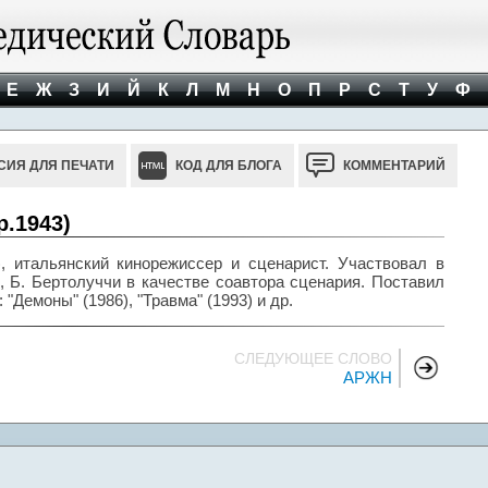
Е
Ж
З
И
Й
К
Л
М
Н
О
П
Р
С
Т
У
Ф
СИЯ ДЛЯ ПЕЧАТИ
КОД ДЛЯ БЛОГА
КОММЕНТАРИЙ
р.1943)
, итальянский кинорежиссер и сценарист. Участвовал в
 Б. Бертолуччи в качестве соавтора сценария. Поставил
"Демоны" (1986), "Травма" (1993) и др.
СЛЕДУЮЩЕЕ СЛОВО
АРЖН