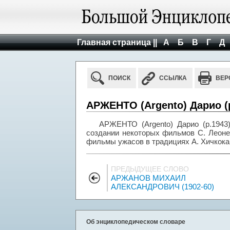
Главная страница ||
А
Б
В
Г
Д
ПОИСК
ССЫЛКА
ВЕР
АРЖЕНТО (Argento) Дарио (
АРЖЕНТО (Argento) Дарио (р.1943)
создании некоторых фильмов С. Леоне,
фильмы ужасов в традициях А. Хичкока: 
ПРЕДЫДУЩЕЕ СЛОВО
АРЖАНОВ МИХАИЛ
АЛЕКСАНДРОВИЧ (1902-60)
Об энциклопедическом словаре