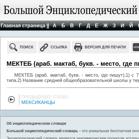
Главная страница ||
А
Б
В
Г
Д
Е
Ж
З
И
Й
ПОИСК
ССЫЛКА
ВЕРСИЯ ДЛЯ ПЕЧАТИ
МЕКТЕБ (араб. мактаб, букв. - место, где 
МЕКТЕБ (араб. мактаб, букв. - место, где пишут),1) с
типа.2) Название средней общеобразовательной школы у тю
ПРЕДЫДУЩЕЕ СЛОВО
МЕКСИКАНЦЫ
Об энциклопедическом словаре
Большой энциклопедический словарь
– это уникальная бесплатная онл
Энциклопедический словарь является некоммерческим проектом, которы