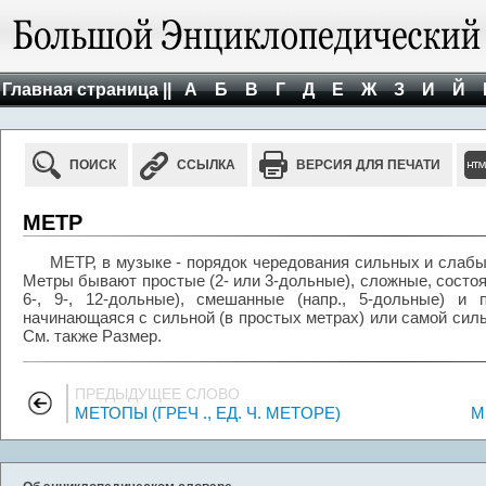
Главная страница ||
А
Б
В
Г
Д
Е
Ж
З
И
Й
ПОИСК
ССЫЛКА
ВЕРСИЯ ДЛЯ ПЕЧАТИ
МЕТР
МЕТР, в музыке - порядок чередования сильных и слабы
Метры бывают простые (2- или 3-дольные), сложные, состоящ
6-, 9-, 12-дольные), смешанные (напр., 5-дольные) и 
начинающаяся с сильной (в простых метрах) или самой сильн
См. также Размер.
ПРЕДЫДУЩЕЕ СЛОВО
МЕТОПЫ (ГРЕЧ ., ЕД. Ч. METOPE)
М