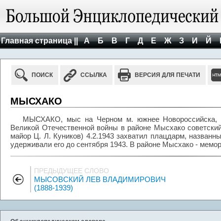
Главная страница ||
А
Б
В
Г
Д
Е
Ж
З
И
Й
ПОИСК
ССЫЛКА
ВЕРСИЯ ДЛЯ ПЕЧАТИ
МЫСХАКО
МЫСХАКО, мыс на Черном м. южнее Новороссийска, 
Великой Отечественной войны в районе Мысхако советский
майор Ц. Л. Куников) 4.2.1943 захватил плацдарм, названн
удерживали его до сентября 1943. В районе Мысхако - мемо
ПРЕДЫДУЩЕЕ СЛОВО
МЫСОВСКИЙ ЛЕВ ВЛАДИМИРОВИЧ
(1888-1939)