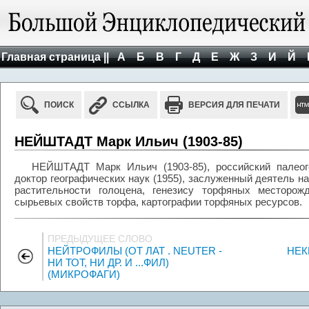
Главная страница ||
А
Б
В
Г
Д
Е
Ж
З
И
Й
ПОИСК
ССЫЛКА
ВЕРСИЯ ДЛЯ ПЕЧАТИ
НЕЙШТАДТ Марк Ильич (1903-85)
НЕЙШТАДТ Марк Ильич (1903-85), российский палеоге
доктор географических наук (1955), заслуженный деятель н
растительности голоцена, генезису торфяных месторожд
сырьевых свойств торфа, картографии торфяных ресурсов.
ПРЕДЫДУЩЕЕ СЛОВО
НЕЙТРОФИЛЫ (ОТ ЛАТ . NEUTER -
НЕК
НИ ТОТ, НИ ДР. И ...ФИЛ)
(МИКРОФАГИ)