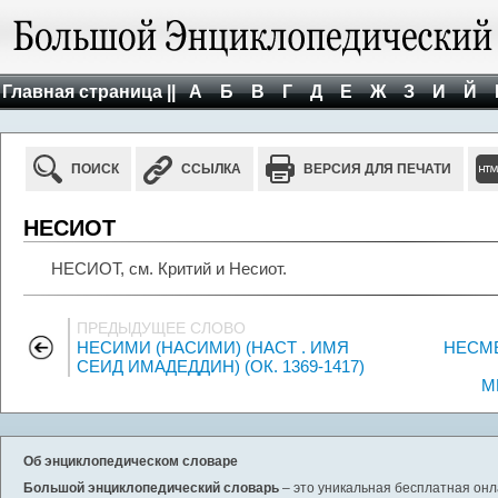
Главная страница ||
А
Б
В
Г
Д
Е
Ж
З
И
Й
ПОИСК
ССЫЛКА
ВЕРСИЯ ДЛЯ ПЕЧАТИ
НЕСИОТ
НЕСИОТ, см. Критий и Несиот.
ПРЕДЫДУЩЕЕ СЛОВО
НЕСИМИ (НАСИМИ) (НАСТ . ИМЯ
НЕСМЕ
СЕИД ИМАДЕДДИН) (ОК. 1369-1417)
М
Об энциклопедическом словаре
Большой энциклопедический словарь
– это уникальная бесплатная онл